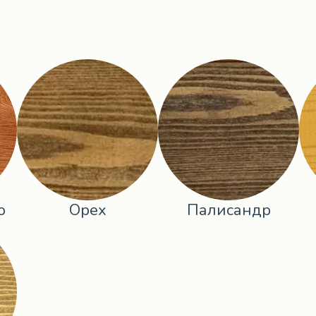
о
Орех
Палисандр