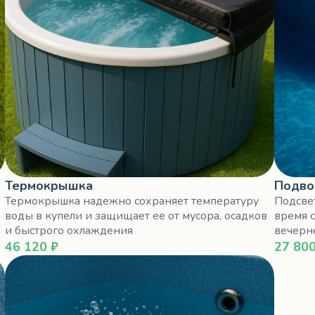
Термокрышка
Подво
Термокрышка надежно сохраняет температуру
Подсве
воды в купели и защищает ее от мусора, осадков
время с
и быстрого охлаждения
вечерн
46 120 ₽
27 800