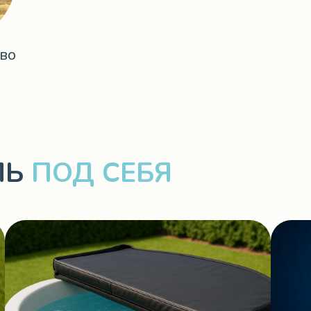
во
ЛЬ
ПОД СЕБЯ