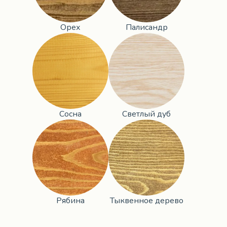
Орех
Палисандр
Сосна
Светлый дуб
Рябина
Тыквенное дерево