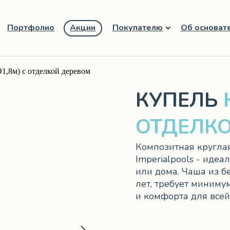
Портфолио
Акции
Покупателю
Об основат
1,8м) с отделкой деревом
КУПЕЛЬ
К
ОТДЕЛК
Композитная круглая
Imperialpools - иде
или дома. Чаша из б
лет, требует миниму
и комфорта для всей