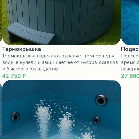
Термокрышка
Подво
Термокрышка надежно сохраняет температуру
Подсве
воды в купели и защищает ее от мусора, осадков
время с
и быстрого охлаждения
вечерн
42 750 ₽
27 800