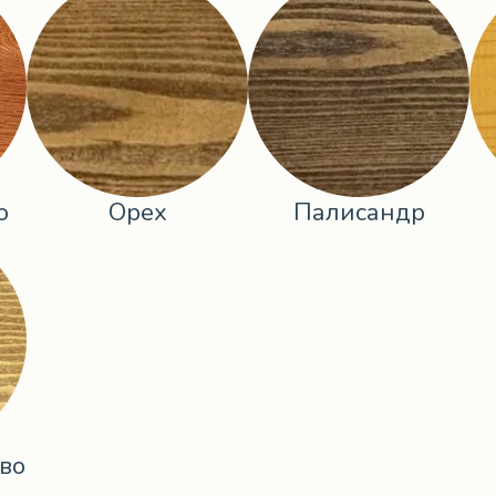
о
Орех
Палисандр
во