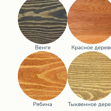
Венге
Красное дерев
Рябина
Тыквенное дере