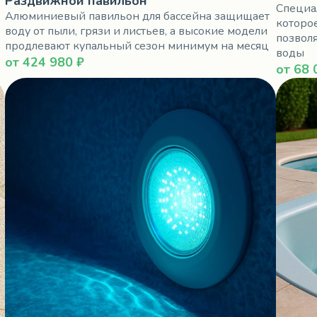
Раздвижной павильон
Специа
Алюминиевый павильон для бассейна защищает
которо
воду от пыли, грязи и листьев, а высокие модели
позвол
продлевают купальный сезон минимум на месяц
воды
от 424 980 ₽
от 68 