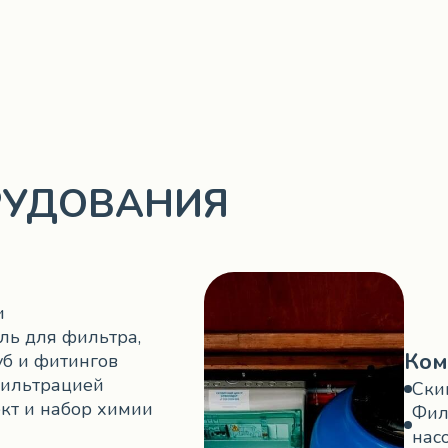
РУДОВАНИЯ
и
ль для фильтра,
Ком
уб и фитингов
ильтрацией
Ски
кт и набор химии
Фил
нас