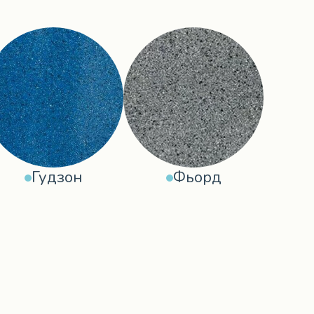
Гудзон
Фьорд