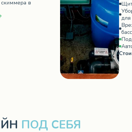
 скиммера в
Щит
Убо
₽
для
Вре
бас
Под
Авт
Стои
ЕЙН
ПОД СЕБЯ