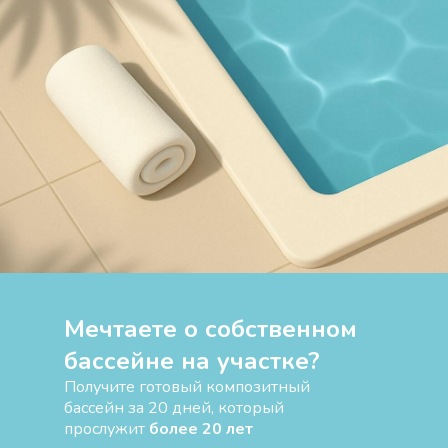
Мечтаете о собственном
бассейне на участке?
Получите готовый композитный
бассейн за 20 дней, который
прослужит
более 20 лет